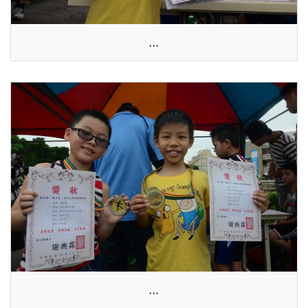
...
...