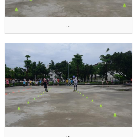
...
...