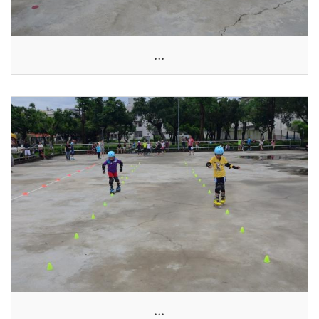
...
...