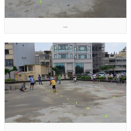
...
...