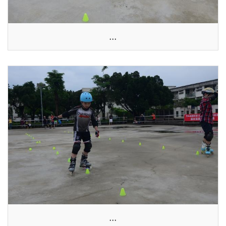
...
...