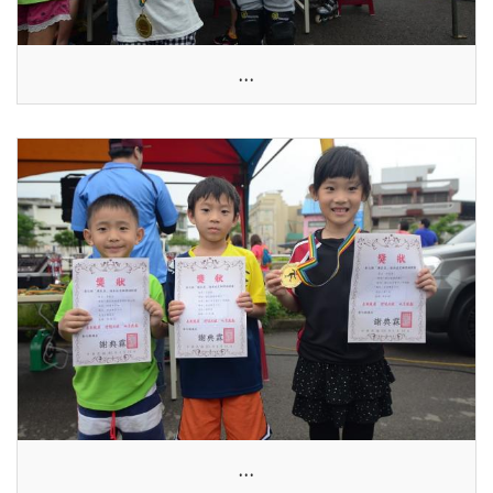
...
...