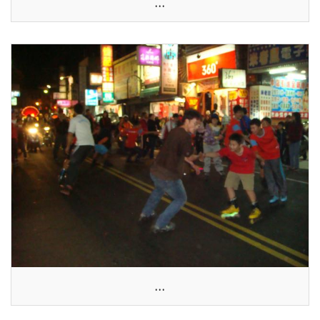
...
...