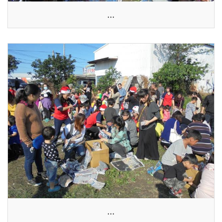
...
...