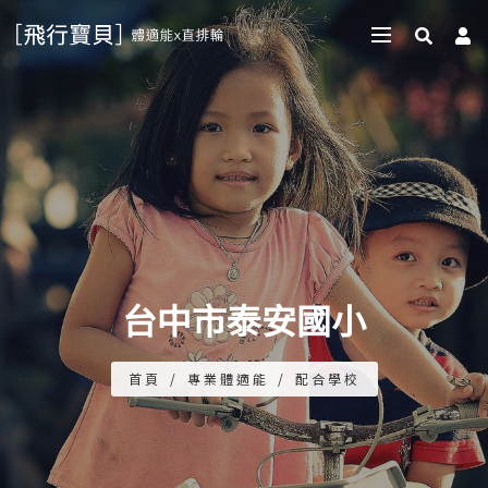
台中市泰安國小
首頁
/
專業體適能
/
配合學校