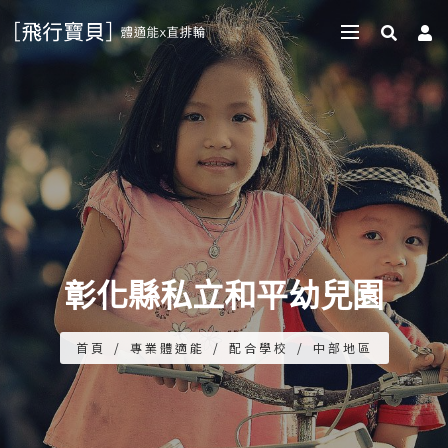
彰化縣私立和平幼兒園
首頁
/
專業體適能
/
配合學校
/
中部地區