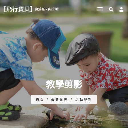
教學剪影
首頁
/
最新動態
/
活動花絮